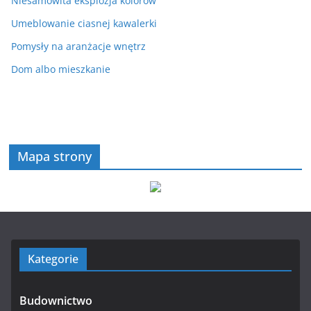
Niesamowita eksplozja kolorów
Umeblowanie ciasnej kawalerki
Pomysły na aranżacje wnętrz
Dom albo mieszkanie
Mapa strony
Kategorie
Budownictwo