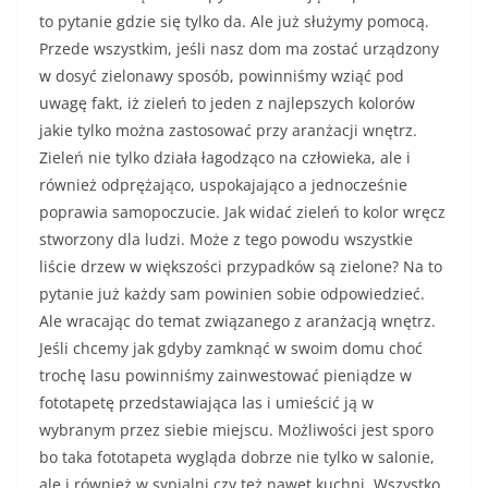
to pytanie gdzie się tylko da. Ale już służymy pomocą.
Przede wszystkim, jeśli nasz dom ma zostać urządzony
w dosyć zielonawy sposób, powinniśmy wziąć pod
uwagę fakt, iż zieleń to jeden z najlepszych kolorów
jakie tylko można zastosować przy aranżacji wnętrz.
Zieleń nie tylko działa łagodząco na człowieka, ale i
również odprężająco, uspokajająco a jednocześnie
poprawia samopoczucie. Jak widać zieleń to kolor wręcz
stworzony dla ludzi. Może z tego powodu wszystkie
liście drzew w większości przypadków są zielone? Na to
pytanie już każdy sam powinien sobie odpowiedzieć.
Ale wracając do temat związanego z aranżacją wnętrz.
Jeśli chcemy jak gdyby zamknąć w swoim domu choć
trochę lasu powinniśmy zainwestować pieniądze w
fototapetę przedstawiająca las i umieścić ją w
wybranym przez siebie miejscu. Możliwości jest sporo
bo taka fototapeta wygląda dobrze nie tylko w salonie,
ale i również w sypialni czy też nawet kuchni. Wszystko