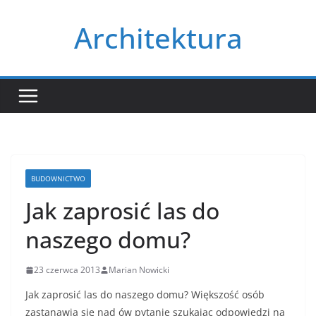
Przejdź
Architektura
do
treści
BUDOWNICTWO
Jak zaprosić las do
naszego domu?
23 czerwca 2013
Marian Nowicki
Jak zaprosić las do naszego domu? Większość osób
zastanawia się nad ów pytanie szukając odpowiedzi na