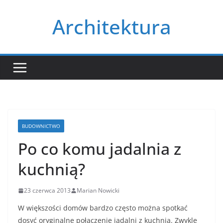
Przejdź
Architektura
do
treści
BUDOWNICTWO
Po co komu jadalnia z
kuchnią?
23 czerwca 2013
Marian Nowicki
W większości domów bardzo często można spotkać
dosyć oryginalne połączenie jadalni z kuchnią. Zwykle