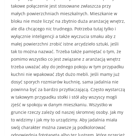
takowe połączenie jest stosowane zwłaszcza przy
małych powierzchniach mieszkalnych. Mieszkanie w
bloku nie może liczyć na zbytnio duża aranżację wnętrz,
ale dla chcącego nic trudnego. Potrzeba tutaj tylko i
wyłącznie inteligencji a także wyczucia smaku aby z
małej powierzchni zrobić istne arcydzieło sztuki, jeśli
tak to można nazwać. Trzeba także pamiętać o tym, że
pomimo wszystko co jest związane z aranżacją wnętrz
trzeba uważać aby do jednego pokoju w tym przypadku
kuchni nie wpakować zbyt dużo mebli. Jeśli mamy już
dosyć sporych rozmiarów kuchnię, sama jadalnia nie
powinna być za bardzo przytłaczającą. Często wystarczą
w takowym przypadku stołki i stół aby wszyscy mogli
zjeść w spokoju w danym mieszkaniu. Wszystko w
gruncie rzeczy zależy od naszej skromnej osoby. Jak my
to widzimy i jak my to urządzimy. Aby jadalnia miała
swój charakter można zawsze ją podkolorować
odpowiednią fototapetą albo tez lustrem, które przecież