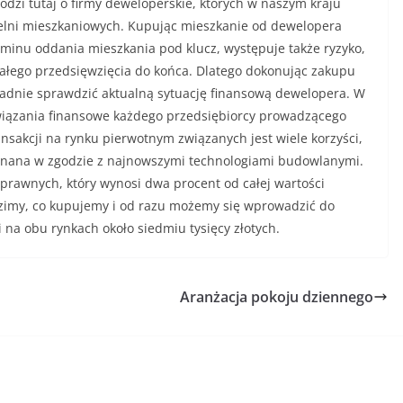
zi tutaj o firmy deweloperskie, których w naszym kraju
zielni mieszkaniowych. Kupując mieszkanie od dewelopera
minu oddania mieszkania pod klucz, występuje także ryzyko,
ałego przedsięwzięcia do końca. Dlatego dokonując zakupu
adnie sprawdzić aktualną sytuację finansową dewelopera. W
owiązania finansowe każdego przedsiębiorcy prowadzącego
nsakcji na rynku pierwotnym związanych jest wiele korzyści,
ykonana w zgodzie z najnowszymi technologiami budowlanymi.
-prawnych, który wynosi dwa procent od całej wartości
dzimy, co kupujemy i od razu możemy się wprowadzić do
 na obu rynkach około siedmiu tysięcy złotych.
Aranżacja pokoju dziennego