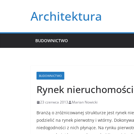
Przejdź
Architektura
do
treści
BUDOWNICTWO
BUDOWNICTWO
Rynek nieruchomości
23 czerwca 2013
Marian Nowicki
Branżą o zróżnicowanej strukturze jest rynek n
podzielić na rynek pierwotny i wtórny. Dokonyw
niedogodności z nich płynące. Na rynku pierwo