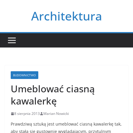
Przejdź
Architektura
do
treści
BUDOWNICTWO
Umeblować ciasną
kawalerkę
8 sierpnia 2013
Marian Nowicki
Prawdziwą sztuką jest umeblować ciasną kawalerkę tak,
aby stała się gustownie wyglądającym, przytulnym