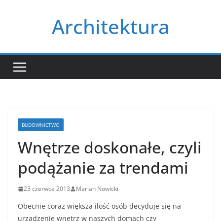
Przejdź
Architektura
do
treści
BUDOWNICTWO
Wnętrze doskonałe, czyli
podążanie za trendami
23 czerwca 2013
Marian Nowicki
Obecnie coraz większa ilość osób decyduje się na
urządzenie wnętrz w naszych domach czy