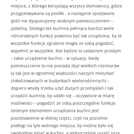
miejsce, z którego korzystają wszyscy domownicy, gdzie
przygotowywane są posiłki , a następnie spożywane
(jeśli nie dysponujemy osobnym pomieszczeniem –
jadalnią. Dlatego też kuchnia pełniąca bardzo wiele
różnorodnych funkcji powinna być tak urządzona, by te
wszystkie funkcje zgrabnie mogła ze sobą pogodzić,
wypełnić je wszystkie. Nie będzie to zadaniem prostym
– takie urządzenie kuchni – w sytuacji, kiedy
pomieszczenie to nie posiada zbyt wielkich rozmiarów
(a tak jest w ogromnej większości naszych mieszkań
zlokalizowanych w budynkach wielorodzinnych) –
dopiero wtedy trzeba użyć dużych przemyśleń i tak
urządzić kuchnię, by udało się – oczywiście w miarę
możliwości – pogodzić ze sobą poszczególne funkcje.
Istotnym elementem urządzania kuchni jest
pozostawienie w dolnej części, czyli na poziomie
podłogi na tyle wolnego miejsca, by można było się
swobodnie mijać w kuchni, a jednocześnie usiąść przy