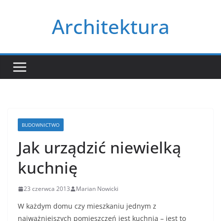
Przejdź
Architektura
do
treści
BUDOWNICTWO
Jak urządzić niewielką
kuchnię
23 czerwca 2013
Marian Nowicki
W każdym domu czy mieszkaniu jednym z
najważniejszych pomieszczeń jest kuchnia – jest to